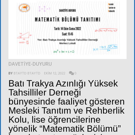
DAVETİYE-DUYURU
BY
BTAYTD BTAYTD
EKIM 12, 2022
0
Batı Trakya Azınlığı Yüksek
Tahsilliler Derneği
bünyesinde faaliyet gösteren
Mesleki Tanıtım ve Rehberlik
Kolu, lise öğrencilerine
yönelik “Matematik Bölümü”