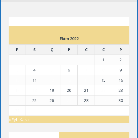
ETKINLIK TAKVIMI
Ekim 2022
P
S
Ç
P
C
C
P
1
2
3
4
5
6
7
8
9
10
11
12
13
14
15
16
17
18
19
20
21
22
23
24
25
26
27
28
29
30
31
« Eyl
Kas »
SON YAZILAR