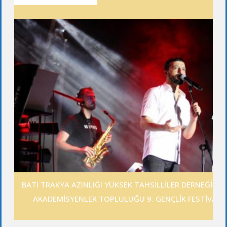
BATI TRAKYA AZINLIĞI YÜKSEK TAHSİLLİLER DERNEĞİ GE
AKADEMİSYENLER TOPLULUĞU 9. GENÇLİK FESTİVALİ