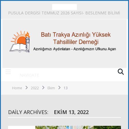
TRENDING
PUSULA DERGİSİ TEMMUZ 2026 SAYISI- BESLENME BİLİMİ
NAVIGATE
Home
2022
Ekim
13
DAILY ARCHIVES:
EKIM 13, 2022
ALT KURULLAR