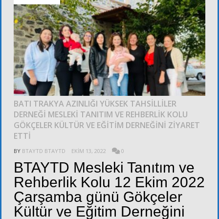
BATI TRAKYA AZINLIĞI YÜKSEK TAHSİLLİLER
DERNEĞİ MESLEKİ TANITIM VE REHBERLİK KOLU
GÖKÇELER KÜLTÜR VE EĞİTİM DERNEĞİNİ ZİYARET
ETTİ
BY
BTAYTD BTAYTD
EKIM 13, 2022
0
BTAYTD Mesleki Tanıtım ve
Rehberlik Kolu 12 Ekim 2022
Çarşamba günü Gökçeler
Kültür ve Eğitim Derneğini