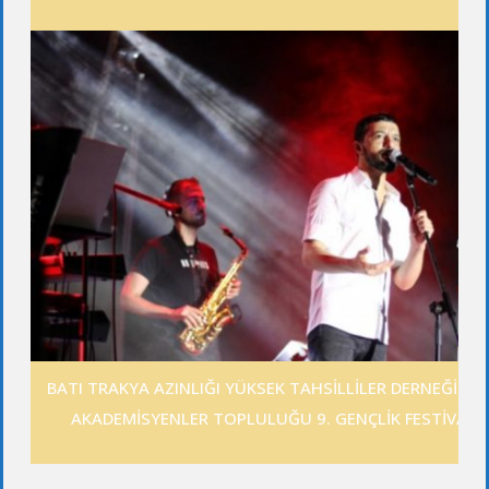
BATI TRAKYA AZINLIĞI YÜKSEK TAHSİLLİLER DERNEĞİ GE
AKADEMİSYENLER TOPLULUĞU 9. GENÇLİK FESTİVALİ