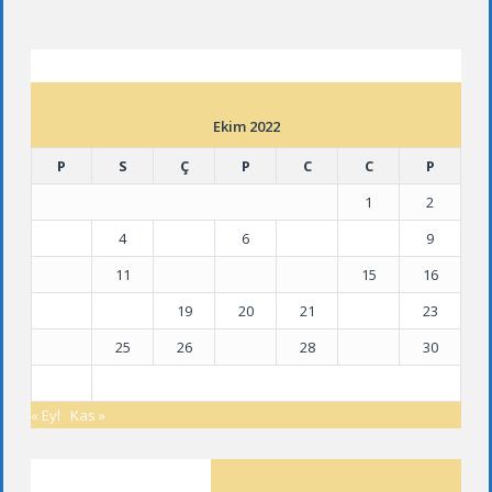
ETKINLIK TAKVIMI
Ekim 2022
P
S
Ç
P
C
C
P
1
2
3
4
5
6
7
8
9
10
11
12
13
14
15
16
17
18
19
20
21
22
23
24
25
26
27
28
29
30
31
« Eyl
Kas »
SON YAZILAR