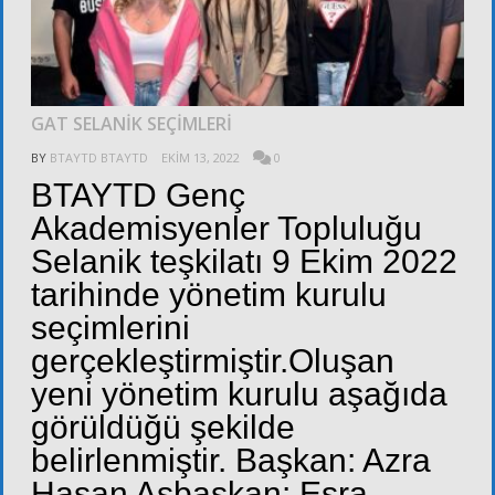
GAT SELANİK SEÇİMLERİ
BY
BTAYTD BTAYTD
EKIM 13, 2022
0
BTAYTD Genç
Akademisyenler Topluluğu
Selanik teşkilatı 9 Ekim 2022
tarihinde yönetim kurulu
seçimlerini
gerçekleştirmiştir.Oluşan
yeni yönetim kurulu aşağıda
görüldüğü şekilde
belirlenmiştir. Başkan: Azra
Hasan Asbaşkan: Esra