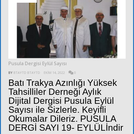
Pusula Dergisi Eylül Sayısı
BY
BTAYTD BTAYTD
EKIM 14, 2022
0
Batı Trakya Azınlığı Yüksek
Tahsilliler Derneği Aylık
Dijital Dergisi Pusula Eylül
Sayısı ile Sizlerle. Keyifli
Okumalar Dileriz. PUSULA
DERGİ SAYI 19- EYLÜLİndir