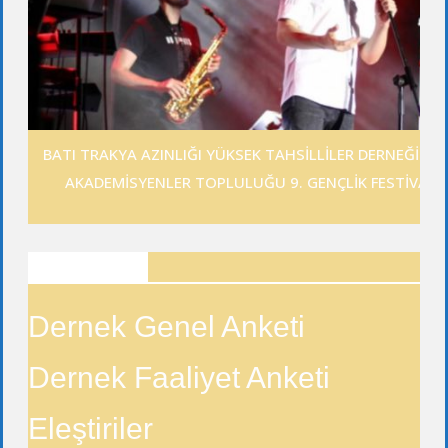
BATI TRAKYA AZINLIĞI YÜKSEK TAHSİLLİLER DERNEĞİ GE
AKADEMİSYENLER TOPLULUĞU 9. GENÇLİK FESTİVALİ
ANKETLER
Dernek Genel Anketi
Dernek Faaliyet Anketi
Eleştiriler