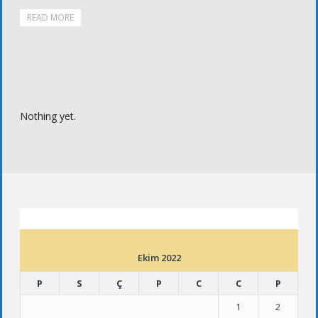
READ MORE
Nothing yet.
ETKINLIK TAKVIMI
Ekim 2022
P
S
Ç
P
C
C
P
1
2